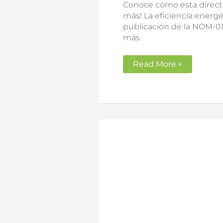
Conoce cómo esta directi
más! La eficiencia energé
publicación de la NOM-0
más
Read More »
CAE
y
Eficiencia
Energética
en
España:
De
Gasto
a
Ahorro