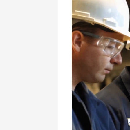
Eficiencia
Energética:
Nueva
NOM-
016-
ENER-
2025.