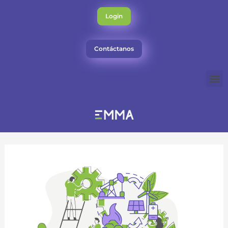
Ir
al
Login
contenido
Contáctanos
M