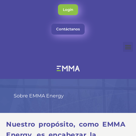
Ir
al
Login
contenido
Contáctanos
M
Sobre EMMA Energy
Nuestro propósito, como EMMA
Energy, es encabezar la