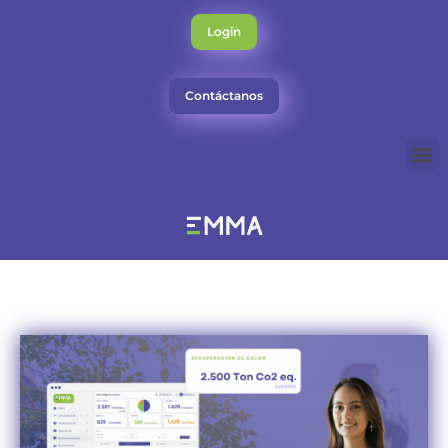
Ir
al
Login
contenido
Contáctanos
M