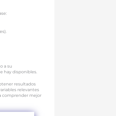
ase:
es).
o a su
e hay disponibles.
btener resultados
 variables relevantes
a comprender mejor