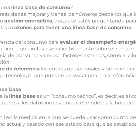
s una
línea base de consumo
?
áreas debes mejorar y tienes los números desde los que i
to
gestión energética
, quizás te estés preguntando par
 las 3
razones para tener una línea base de consumo
:
erencia del consumo para
evaluar el desempeño energé
ndiente que influye significativamente sobre el consum
ncia de consumo varíe con factores externos, como el clima
ión.
o de referencia
los errores operacionales y de manteni
e tecnología, que pueden provocar una mala referenci
ínea base
e la
línea base
es un “consumo teórico”, es decir, es el
cuerdo a los datos ingresados en el modelo a la hora de h
útil en la medida en la que se puede usar como punto de
 actual y pasado con ese estado base que se establece 