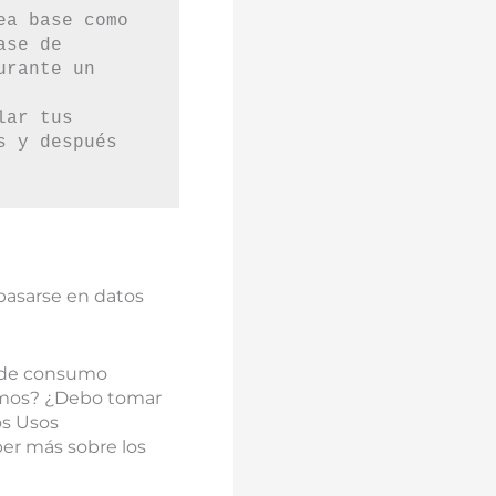
a base como 
se de 
rante un 
ar tus 
 y después 
asarse en datos
s de consumo
sumos? ¿Debo tomar
os Usos
ber más sobre los