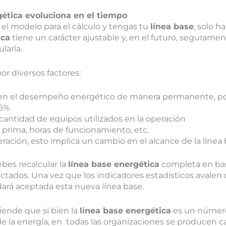
gética evoluciona en el tiempo
el modelo para el cálculo y tengas tu
línea base
, solo 
ica
tiene un carácter ajustable y, en el futuro, segurament
larla.
or diversos factores:
a en el desempeño energético de manera permanente, po
5%.
cantidad de equipos utilizados en la operación
prima, horas de funcionamiento, etc.
ración, esto implica un cambio en el alcance de la línea 
ebes recalcular la
línea base energética
completa en bas
ectados. Una vez que los indicadores estadísticos avalen
ará aceptada esta nueva línea base.
ende que si bien la
línea base energética
es un número 
e la energía, en todas las organizaciones se producen c