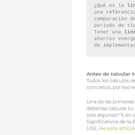
¿Qué es la 
lí
una referenci
comparación d
periodo de ti
Tener una 
lín
ahorros energ
de implementa
Antes de
calcular 
Todos los cálculos r
concretos, por eso 
Una de las primeras
deberías calcular tu
solo algunos? Y, en 
Significativos de la
USE,
lee este artícul