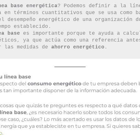
nea base energética
? Podemos definir a la líne
a en términos cuantitativos que se usa como ba
el desempeño energético de una organización du
empo establecido.
ea base
 es importante porque te ayuda a calcul
éticos, ya que actúa como una referencia antes
r las medidas de 
ahorro energético
.
tu línea base
especto del
consumo energético
de tu empresa deben b
es tan importante disponer de la información adecuada.
 cosas que quizás te preguntes es respecto a qué dato
línea base
, ¿es necesario hacerlo sobre todos los con
ese caso, ¿cuáles? Lo más acertado es usar los datos de l
 Energía que ya estableciste en tu empresa. Si quieres sa
o
.