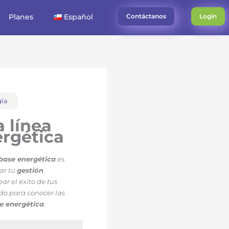
Planes
Español
Contáctanos
Login
gía
la
línea
rgética
 base energética
es
car tu
gestión
ar el éxito de tus
do para conocer las
se energética
.