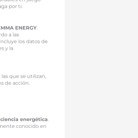
ga por ti.
EMMA ENERGY
.
do a las
incluye los datos de
s y la
las que se utilizan,
es de acción.
ciencia energética
.
lmente conocido en